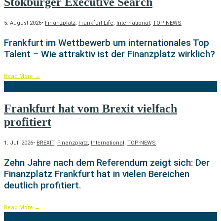
Stokburger Executive Search
5. August 2026
•
Finanzplatz
,
Frankfurt Life
,
International
,
TOP-NEWS
Frankfurt im Wettbewerb um internationales Top
Talent – Wie attraktiv ist der Finanzplatz wirklich?
Read More
→
Frankfurt hat vom Brexit vielfach
profitiert
1. Juli 2026
•
BREXIT
,
Finanzplatz
,
International
,
TOP-NEWS
Zehn Jahre nach dem Referendum zeigt sich: Der
Finanzplatz Frankfurt hat in vielen Bereichen
deutlich profitiert.
Read More
→