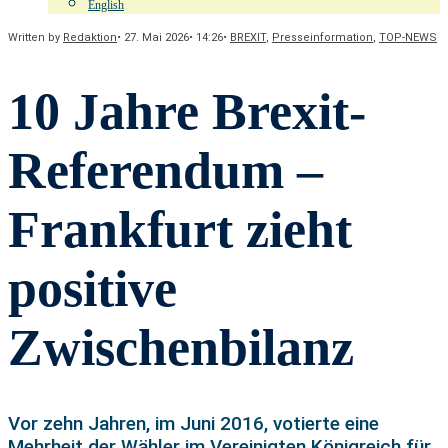
English
Written by
Redaktion
•
27. Mai 2026
•
14:26
•
BREXIT
,
Presseinformation
,
TOP-NEWS
10 Jahre Brexit-
Referendum –
Frankfurt zieht
positive
Zwischenbilanz
Vor zehn Jahren, im Juni 2016, votierte eine
Mehrheit der Wähler im Vereinigten Königreich für