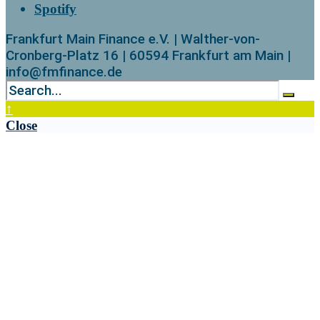
Spotify
Frankfurt Main Finance e.V. | Walther-von-
Cronberg-Platz 16 | 60594 Frankfurt am Main |
info@fmfinance.de
↑
Close