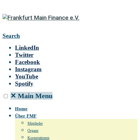
Search
LinkedIn
Twitter
Facebook
Instagram
YouTube
Spotify
✕
Main Menu
Home
Über FMF
Mitglieder
Organe
Kooperationen