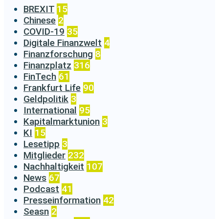
BREXIT
15
Chinese
2
COVID-19
35
Digitale Finanzwelt
4
Finanzforschung
8
Finanzplatz
316
FinTech
61
Frankfurt Life
90
Geldpolitik
3
International
95
Kapitalmarktunion
3
KI
15
Lesetipp
3
Mitglieder
232
Nachhaltigkeit
107
News
67
Podcast
41
Presseinformation
42
Seasn
2