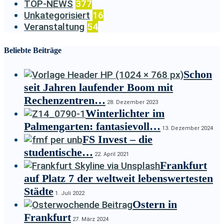
TOP-NEWS
377
Unkategorisiert
16
Veranstaltung
54
Beliebte Beiträge
Schon
seit Jahren laufender Boom mit
Rechenzentren…
28. Dezember 2023
Winterlichter im
Palmengarten: fantasievoll…
13. Dezember 2024
FS Invest – die
studentische…
22. April 2021
Frankfurt
auf Platz 7 der weltweit lebenswertesten
Städte
1. Juli 2022
Ostern in
Frankfurt
27. März 2024