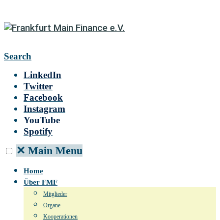
Search
LinkedIn
Twitter
Facebook
Instagram
YouTube
Spotify
✕
Main Menu
Home
Über FMF
Mitglieder
Organe
Kooperationen