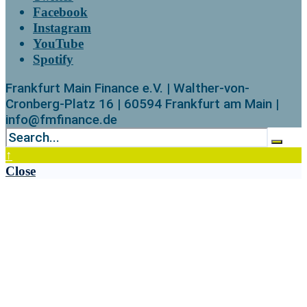
Facebook
Instagram
YouTube
Spotify
Frankfurt Main Finance e.V. | Walther-von-
Cronberg-Platz 16 | 60594 Frankfurt am Main |
info@fmfinance.de
↑
Close