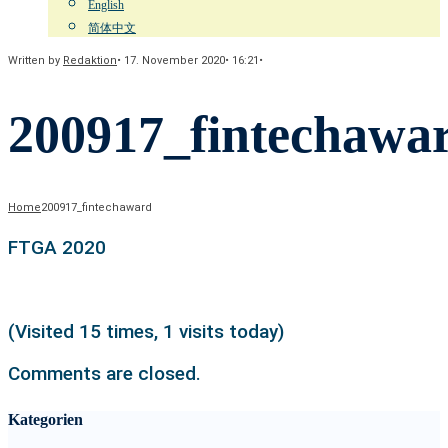
English
简体中文
Written by
Redaktion
•
17. November 2020
•
16:21
•
200917_fintechawa
Home
200917_fintechaward
FTGA 2020
(Visited 15 times, 1 visits today)
Comments are closed.
Kategorien