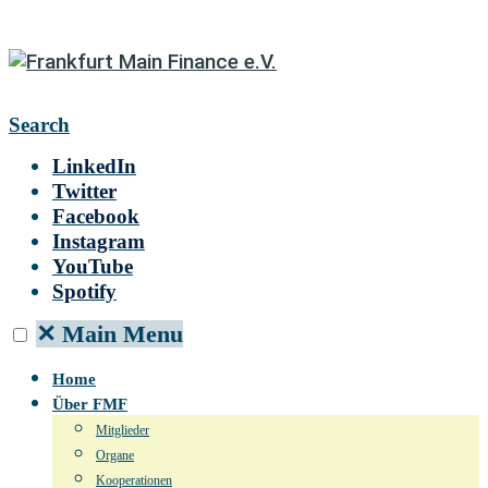
Search
LinkedIn
Twitter
Facebook
Instagram
YouTube
Spotify
✕
Main Menu
Home
Über FMF
Mitglieder
Organe
Kooperationen