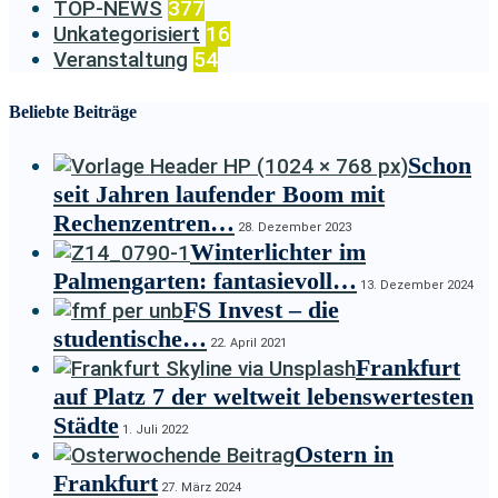
TOP-NEWS
377
Unkategorisiert
16
Veranstaltung
54
Beliebte Beiträge
Schon
seit Jahren laufender Boom mit
Rechenzentren…
28. Dezember 2023
Winterlichter im
Palmengarten: fantasievoll…
13. Dezember 2024
FS Invest – die
studentische…
22. April 2021
Frankfurt
auf Platz 7 der weltweit lebenswertesten
Städte
1. Juli 2022
Ostern in
Frankfurt
27. März 2024