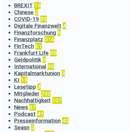
BREXIT
15
Chinese
2
COVID-19
35
Digitale Finanzwelt
4
Finanzforschung
8
Finanzplatz
316
FinTech
61
Frankfurt Life
90
Geldpolitik
3
International
95
Kapitalmarktunion
3
KI
15
Lesetipp
3
Mitglieder
232
Nachhaltigkeit
107
News
67
Podcast
41
Presseinformation
42
Seasn
2