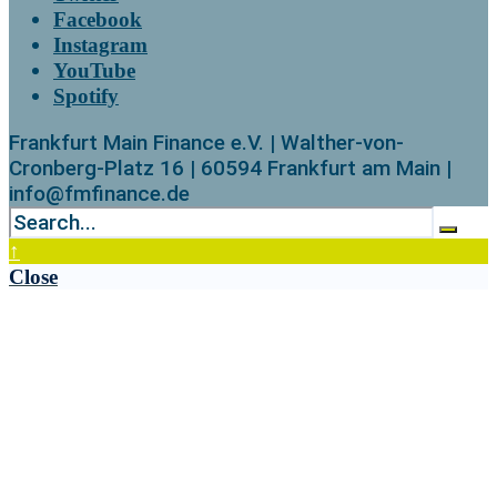
Facebook
Instagram
YouTube
Spotify
Frankfurt Main Finance e.V. | Walther-von-
Cronberg-Platz 16 | 60594 Frankfurt am Main |
info@fmfinance.de
↑
Close