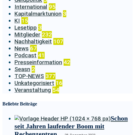
International
95
Kapitalmarktunion
3
KI
15
Lesetipp
3
Mitglieder
232
Nachhaltigkeit
107
News
67
Podcast
41
Presseinformation
42
Seasn
2
TOP-NEWS
377
Unkategorisiert
16
Veranstaltung
54
Beliebte Beiträge
Schon
seit Jahren laufender Boom mit
Rechenzentren…