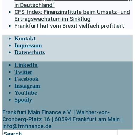
in Deutschland“
CFS-Index: Finanzinstitute beim Umsatz- und
Ertragswachstum im Sinkflug
Frankfurt hat vom Brexit vielfach profitiert
Kontakt
Impressum
Datenschutz
LinkedIn
Twitter
Facebook
Instagram
YouTube
Spotify
Frankfurt Main Finance e.V. | Walther-von-
Cronberg-Platz 16 | 60594 Frankfurt am Main |
info@fmfinance.de