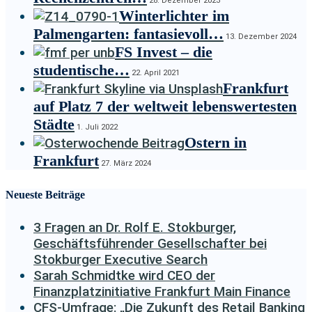
28. Dezember 2023
Winterlichter im
Palmengarten: fantasievoll…
13. Dezember 2024
FS Invest – die
studentische…
22. April 2021
Frankfurt
auf Platz 7 der weltweit lebenswertesten
Städte
1. Juli 2022
Ostern in
Frankfurt
27. März 2024
Neueste Beiträge
3 Fragen an Dr. Rolf E. Stokburger,
Geschäftsführender Gesellschafter bei
Stokburger Executive Search
Sarah Schmidtke wird CEO der
Finanzplatzinitiative Frankfurt Main Finance
CFS-Umfrage: „Die Zukunft des Retail Banking