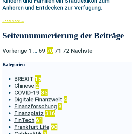
Kindern und Familien ein Stadtlexikon zum
Anhören und Entdecken zur Verfügung.
Read More
→
Seitennummerierung der Beiträge
Vorherige
1
…
69
70
71
72
Nächste
Kategorien
BREXIT
15
Chinese
2
COVID-19
35
Digitale Finanzwelt
4
Finanzforschung
8
Finanzplatz
316
FinTech
61
Frankfurt Life
90
Geldpolitik
3