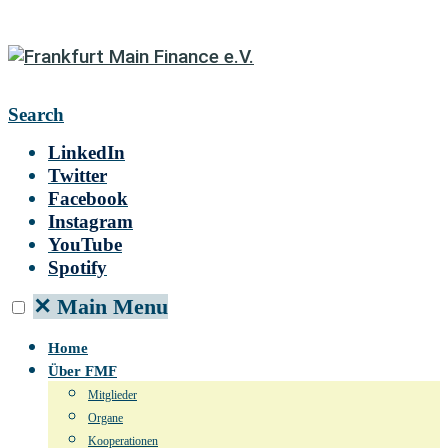
Search
LinkedIn
Twitter
Facebook
Instagram
YouTube
Spotify
✕
Main Menu
Home
Über FMF
Mitglieder
Organe
Kooperationen