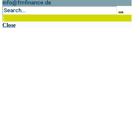
info@fmfinance.de
↑
Close