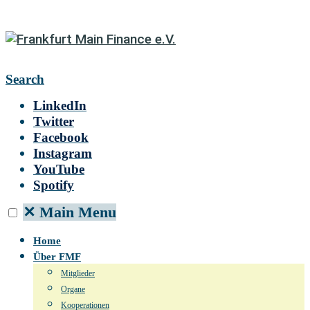
Search
LinkedIn
Twitter
Facebook
Instagram
YouTube
Spotify
✕
Main Menu
Home
Über FMF
Mitglieder
Organe
Kooperationen