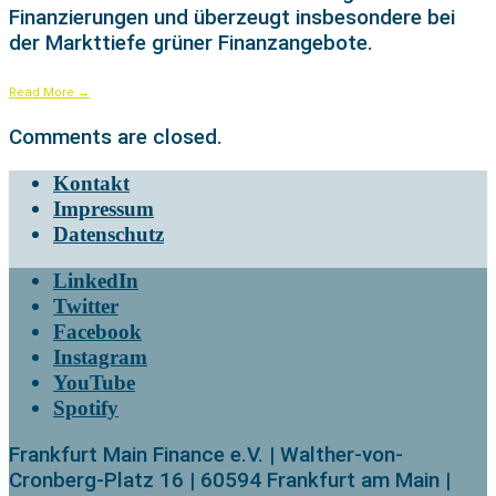
Finanzierungen und überzeugt insbesondere bei
der Markttiefe grüner Finanzangebote.
Read More
→
Comments are closed.
Kontakt
Impressum
Datenschutz
LinkedIn
Twitter
Facebook
Instagram
YouTube
Spotify
Frankfurt Main Finance e.V. | Walther-von-
Cronberg-Platz 16 | 60594 Frankfurt am Main |