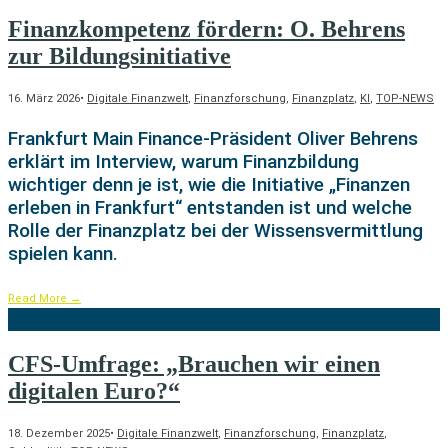
Finanzkompetenz fördern: O. Behrens
zur Bildungsinitiative
16. März 2026
•
Digitale Finanzwelt
,
Finanzforschung
,
Finanzplatz
,
KI
,
TOP-NEWS
Frankfurt Main Finance-Präsident Oliver Behrens
erklärt im Interview, warum Finanzbildung
wichtiger denn je ist, wie die Initiative „Finanzen
erleben in Frankfurt“ entstanden ist und welche
Rolle der Finanzplatz bei der Wissensvermittlung
spielen kann.
Read More
→
CFS-Umfrage: „Brauchen wir einen
digitalen Euro?“
18. Dezember 2025
•
Digitale Finanzwelt
,
Finanzforschung
,
Finanzplatz
,