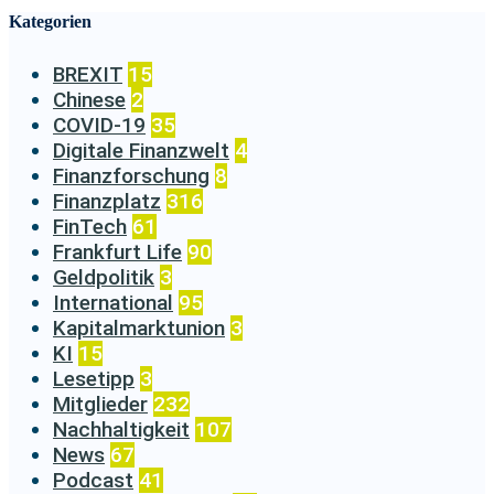
Kategorien
BREXIT
15
Chinese
2
COVID-19
35
Digitale Finanzwelt
4
Finanzforschung
8
Finanzplatz
316
FinTech
61
Frankfurt Life
90
Geldpolitik
3
International
95
Kapitalmarktunion
3
KI
15
Lesetipp
3
Mitglieder
232
Nachhaltigkeit
107
News
67
Podcast
41