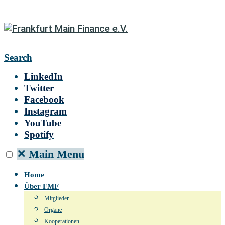
Search
LinkedIn
Twitter
Facebook
Instagram
YouTube
Spotify
✕
Main Menu
Home
Über FMF
Mitglieder
Organe
Kooperationen