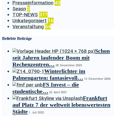
Presseinformation
42
Seasn
2
TOP-NEWS
377
Unkategorisiert
16
Veranstaltung
54
Beliebte Beiträge
Schon
seit Jahren laufender Boom mit
Rechenzentren…
28. Dezember 2023
Winterlichter im
Palmengarten: fantasievoll…
13. Dezember 2024
FS Invest – die
studentische…
22. April 2021
Frankfurt
auf Platz 7 der weltweit lebenswertesten
Städte
1. Juli 2022