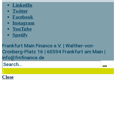
LinkedIn
Twitter
Facebook
Instagram
YouTube
Spotify
Frankfurt Main Finance e.V. | Walther-von-
Cronberg-Platz 16 | 60594 Frankfurt am Main |
info@fmfinance.de
↑
Close