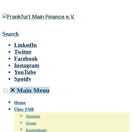
Search
LinkedIn
Twitter
Facebook
Instagram
YouTube
Spotify
✕
Main Menu
Home
Über FMF
Mitglieder
Organe
Kooperationen