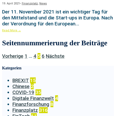
19. April 2021
•
Finanzplatz
,
News
Der 11. November 2021 ist ein wichtiger Tag für
den Mittelstand und die Start-ups in Europa. Nach
der Verordnung für den European
...
Read More
→
Seitennummerierung der Beiträge
Vorherige
1
…
4
5
6
Nächste
Kategorien
BREXIT
15
Chinese
2
COVID-19
35
Digitale Finanzwelt
4
Finanzforschung
8
Finanzplatz
316