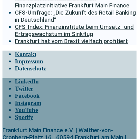
Finanzplatzinitiative Frankfurt Main Finance
CFS-Umfrage: „Die Zukunft des Retail Banking
in Deutschland“
CFS-Index: Finanzinstitute beim Umsatz- und
Ertragswachstum im Sinkflug
Frankfurt hat vom Brexit vielfach profitiert
Kontakt
Impressum
Datenschutz
LinkedIn
Twitter
Facebook
Instagram
YouTube
Spotify
Frankfurt Main Finance e.V. | Walther-von-
Cronberg-Platz 16 | 60594 Frankfurt am Main |