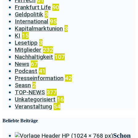
FinTech
61
Frankfurt Life
90
Geldpolitik
3
International
95
Kapitalmarktunion
3
KI
15
Lesetipp
3
Mitglieder
232
Nachhaltigkeit
107
News
67
Podcast
41
Presseinformation
42
Seasn
2
TOP-NEWS
377
Unkategorisiert
16
Veranstaltung
54
Beliebte Beiträge
Schon