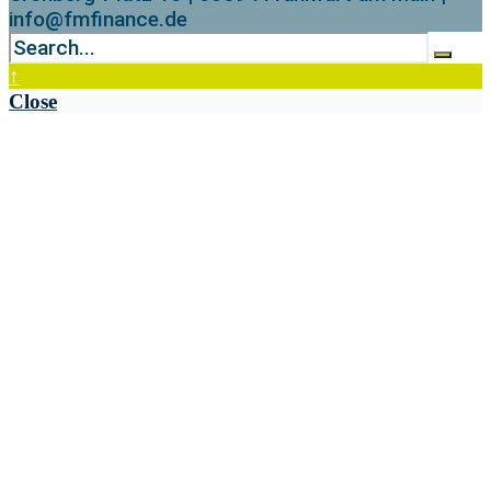
info@fmfinance.de
↑
Close