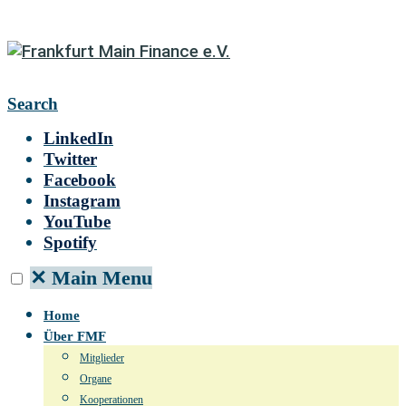
Search
LinkedIn
Twitter
Facebook
Instagram
YouTube
Spotify
✕
Main Menu
Home
Über FMF
Mitglieder
Organe
Kooperationen