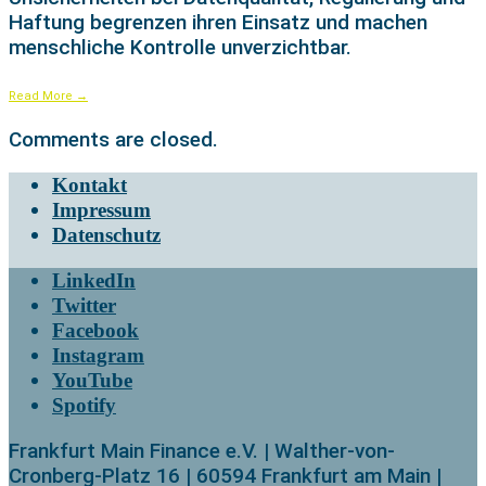
Haftung begrenzen ihren Einsatz und machen
menschliche Kontrolle unverzichtbar.
Read More
→
Comments are closed.
Kontakt
Impressum
Datenschutz
LinkedIn
Twitter
Facebook
Instagram
YouTube
Spotify
Frankfurt Main Finance e.V. | Walther-von-
Cronberg-Platz 16 | 60594 Frankfurt am Main |