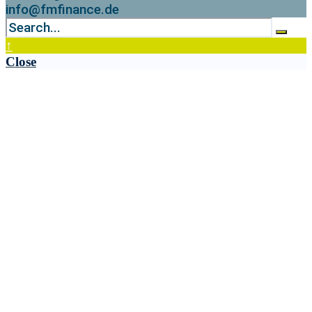
info@fmfinance.de
↑
Close