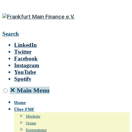
Search
LinkedIn
Twitter
Facebook
Instagram
YouTube
Spotify
✕
Main Menu
Home
Über FMF
Mitglieder
Organe
Kooperationen