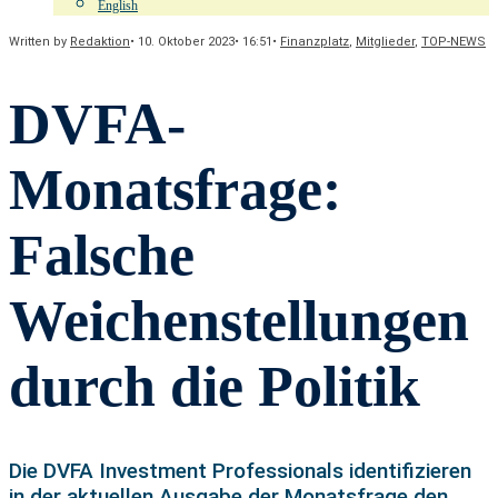
English
Written by
Redaktion
•
10. Oktober 2023
•
16:51
•
Finanzplatz
,
Mitglieder
,
TOP-NEWS
DVFA-
Monatsfrage:
Falsche
Weichenstellungen
durch die Politik
Die DVFA Investment Professionals identifizieren
in der aktuellen Ausgabe der Monatsfrage den