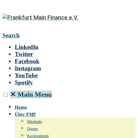
Search
LinkedIn
Twitter
Facebook
Instagram
YouTube
Spotify
✕
Main Menu
Home
Über FMF
Mitglieder
Organe
Kooperationen