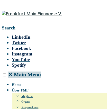
Search
LinkedIn
Twitter
Facebook
Instagram
YouTube
Spotify
✕
Main Menu
Home
Über FMF
Mitglieder
Organe
Kooperationen