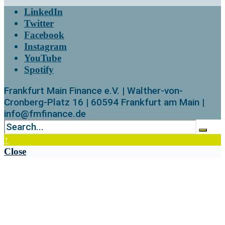
LinkedIn
Twitter
Facebook
Instagram
YouTube
Spotify
Frankfurt Main Finance e.V. | Walther-von-
Cronberg-Platz 16 | 60594 Frankfurt am Main |
info@fmfinance.de
↑
Close