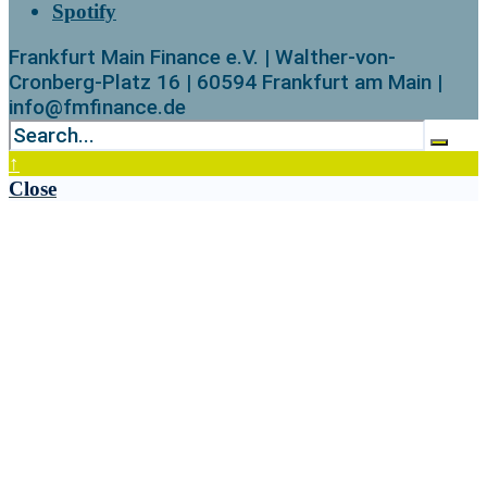
Spotify
Frankfurt Main Finance e.V. | Walther-von-
Cronberg-Platz 16 | 60594 Frankfurt am Main |
info@fmfinance.de
↑
Close