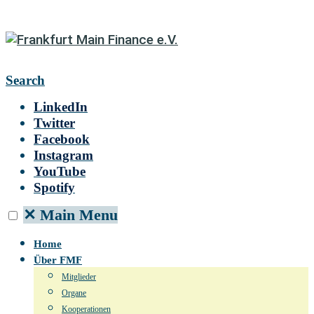
Search
LinkedIn
Twitter
Facebook
Instagram
YouTube
Spotify
✕
Main Menu
Home
Über FMF
Mitglieder
Organe
Kooperationen