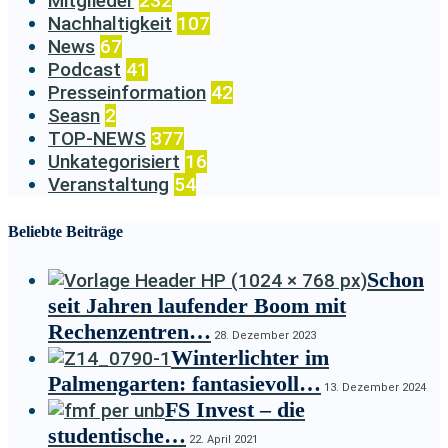
Mitglieder
232
Nachhaltigkeit
107
News
67
Podcast
41
Presseinformation
42
Seasn
2
TOP-NEWS
377
Unkategorisiert
16
Veranstaltung
54
Beliebte Beiträge
Schon
seit Jahren laufender Boom mit
Rechenzentren…
28. Dezember 2023
Winterlichter im
Palmengarten: fantasievoll…
13. Dezember 2024
FS Invest – die
studentische…
22. April 2021