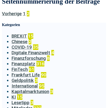
Seitennummerierung der Beiträge
Vorherige
1
2
Kategorien
BREXIT
15
Chinese
2
COVID-19
35
Digitale Finanzwelt
4
Finanzforschung
8
Finanzplatz
316
FinTech
61
Frankfurt Life
90
Geldpolitik
3
International
95
Kapitalmarktunion
3
KI
15
Lesetipp
3