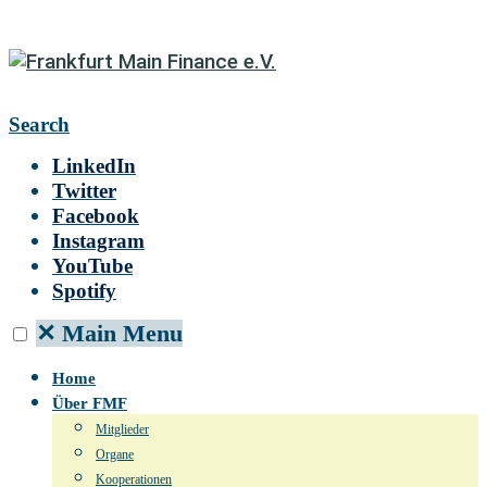
Search
LinkedIn
Twitter
Facebook
Instagram
YouTube
Spotify
✕
Main Menu
Home
Über FMF
Mitglieder
Organe
Kooperationen