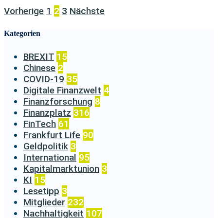
Vorherige
1
2
3
Nächste
Kategorien
BREXIT
15
Chinese
2
COVID-19
35
Digitale Finanzwelt
4
Finanzforschung
8
Finanzplatz
316
FinTech
61
Frankfurt Life
90
Geldpolitik
3
International
95
Kapitalmarktunion
3
KI
15
Lesetipp
3
Mitglieder
232
Nachhaltigkeit
107