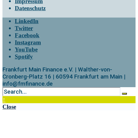
Impressum
Datenschutz
LinkedIn
Twitter
Facebook
Instagram
YouTube
Spotify
Frankfurt Main Finance e.V. | Walther-von-
Cronberg-Platz 16 | 60594 Frankfurt am Main |
info@fmfinance.de
↑
Close