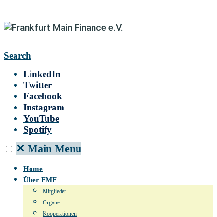
Search
LinkedIn
Twitter
Facebook
Instagram
YouTube
Spotify
✕
Main Menu
Home
Über FMF
Mitglieder
Organe
Kooperationen