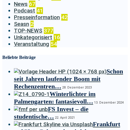
News
67
Podcast
41
Presseinformation
42
Seasn
2
TOP-NEWS
377
Unkategorisiert
16
Veranstaltung
54
Beliebte Beiträge
Schon
seit Jahren laufender Boom mit
Rechenzentren…
28. Dezember 2023
Winterlichter im
Palmengarten: fantasievoll…
13. Dezember 2024
FS Invest – die
studentische…
22. April 2021
Frankfurt