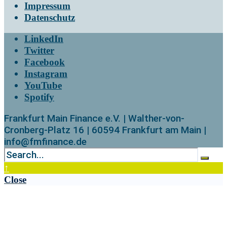
Impressum
Datenschutz
LinkedIn
Twitter
Facebook
Instagram
YouTube
Spotify
Frankfurt Main Finance e.V. | Walther-von-
Cronberg-Platz 16 | 60594 Frankfurt am Main |
info@fmfinance.de
↑
Close