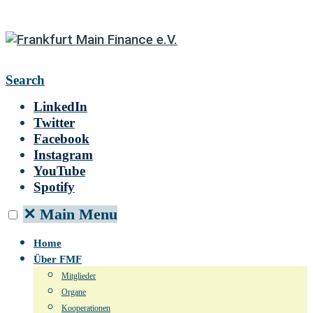
Search
LinkedIn
Twitter
Facebook
Instagram
YouTube
Spotify
✕
Main Menu
Home
Über FMF
Mitglieder
Organe
Kooperationen