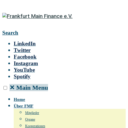
Search
LinkedIn
Twitter
Facebook
Instagram
YouTube
Spotify
✕
Main Menu
Home
Über FMF
Mitglieder
Organe
Kooperationen