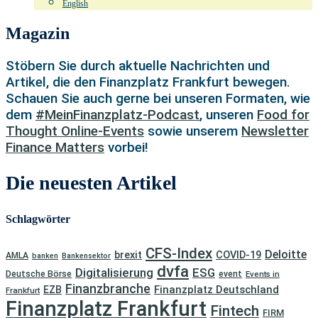
English
Magazin
Stöbern Sie durch aktuelle Nachrichten und
Artikel, die den Finanzplatz Frankfurt bewegen.
Schauen Sie auch gerne bei unseren Formaten, wie
dem
#MeinFinanzplatz-Podcast
, unseren
Food for
Thought Online-Events
sowie unserem
Newsletter
Finance Matters
vorbei!
Die neuesten Artikel
Schlagwörter
CFS-Index
Deloitte
brexit
COVID-19
AMLA
banken
Bankensektor
dvfa
Digitalisierung
ESG
Deutsche Börse
event
Events in
Finanzbranche
Finanzplatz Deutschland
EZB
Frankfurt
Finanzplatz Frankfurt
Fintech
FIRM