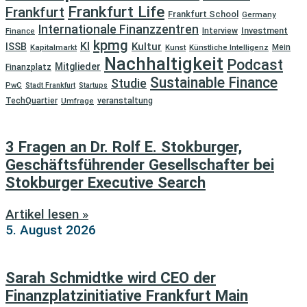
Frankfurt Life
Frankfurt
Frankfurt School
Germany
Internationale Finanzzentren
Investment
Finance
Interview
kpmg
KI
Kultur
ISSB
Kapitalmarkt
Kunst
Künstliche Intelligenz
Mein
Nachhaltigkeit
Podcast
Mitglieder
Finanzplatz
Sustainable Finance
Studie
PwC
Stadt Frankfurt
Startups
TechQuartier
Umfrage
veranstaltung
3 Fragen an Dr. Rolf E. Stokburger,
Geschäftsführender Gesellschafter bei
Stokburger Executive Search
Artikel lesen »
5. August 2026
Sarah Schmidtke wird CEO der
Finanzplatzinitiative Frankfurt Main