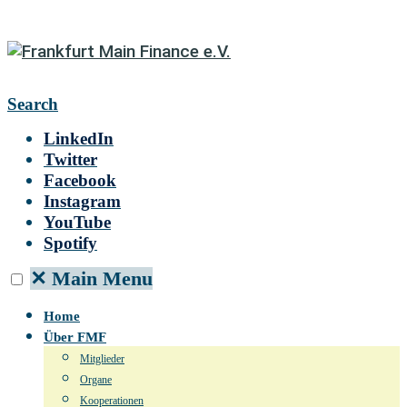
Search
LinkedIn
Twitter
Facebook
Instagram
YouTube
Spotify
✕
Main Menu
Home
Über FMF
Mitglieder
Organe
Kooperationen