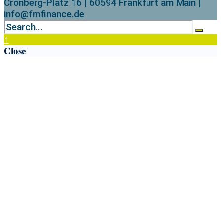
Cronberg-Platz 16 | 60594 Frankfurt am Main |
info@fmfinance.de
↑
Close