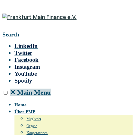
Search
LinkedIn
Twitter
Facebook
Instagram
YouTube
Spotify
✕
Main Menu
Home
Über FMF
Mitglieder
Organe
Kooperationen