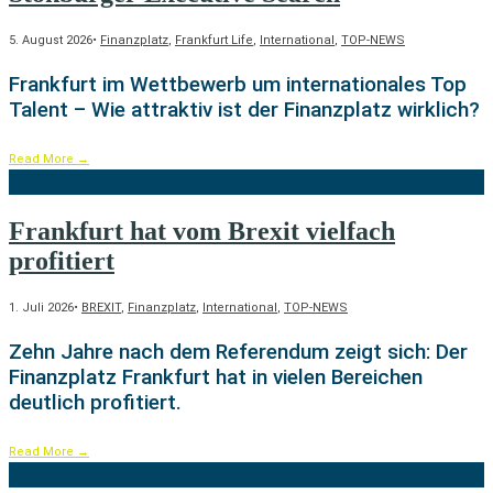
5. August 2026
•
Finanzplatz
,
Frankfurt Life
,
International
,
TOP-NEWS
Frankfurt im Wettbewerb um internationales Top
Talent – Wie attraktiv ist der Finanzplatz wirklich?
Read More
→
Frankfurt hat vom Brexit vielfach
profitiert
1. Juli 2026
•
BREXIT
,
Finanzplatz
,
International
,
TOP-NEWS
Zehn Jahre nach dem Referendum zeigt sich: Der
Finanzplatz Frankfurt hat in vielen Bereichen
deutlich profitiert.
Read More
→