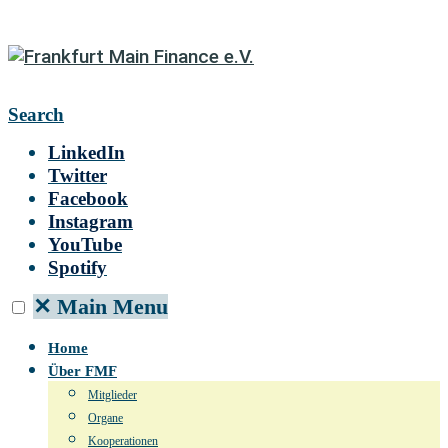
Search
LinkedIn
Twitter
Facebook
Instagram
YouTube
Spotify
✕
Main Menu
Home
Über FMF
Mitglieder
Organe
Kooperationen