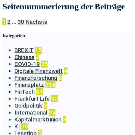
Seitennummerierung der Beiträge
1
2
…
30
Nächste
Kategorien
BREXIT
15
Chinese
2
COVID-19
35
Digitale Finanzwelt
4
Finanzforschung
8
Finanzplatz
316
FinTech
61
Frankfurt Life
90
Geldpolitik
3
International
95
Kapitalmarktunion
3
KI
15
Lesetipp
3