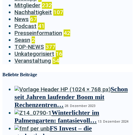
Mitglieder
232
Nachhaltigkeit
107
News
67
Podcast
41
Presseinformation
42
Seasn
2
TOP-NEWS
377
Unkategorisiert
16
Veranstaltung
54
Beliebte Beiträge
Schon
seit Jahren laufender Boom mit
Rechenzentren…
28. Dezember 2023
Winterlichter im
Palmengarten: fantasievoll…
13. Dezember 2024
FS Invest – die