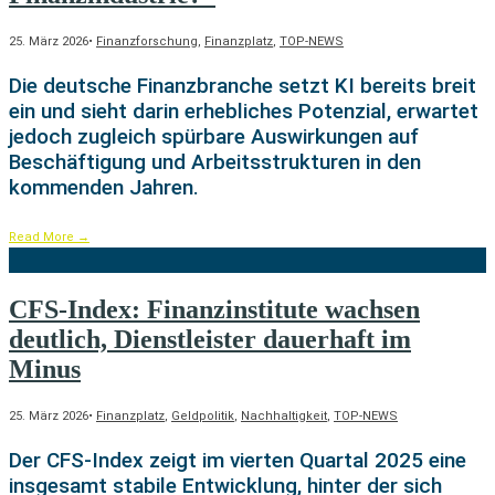
25. März 2026
•
Finanzforschung
,
Finanzplatz
,
TOP-NEWS
Die deutsche Finanzbranche setzt KI bereits breit
ein und sieht darin erhebliches Potenzial, erwartet
jedoch zugleich spürbare Auswirkungen auf
Beschäftigung und Arbeitsstrukturen in den
kommenden Jahren.
Read More
→
CFS-Index: Finanzinstitute wachsen
deutlich, Dienstleister dauerhaft im
Minus
25. März 2026
•
Finanzplatz
,
Geldpolitik
,
Nachhaltigkeit
,
TOP-NEWS
Der CFS-Index zeigt im vierten Quartal 2025 eine
insgesamt stabile Entwicklung, hinter der sich