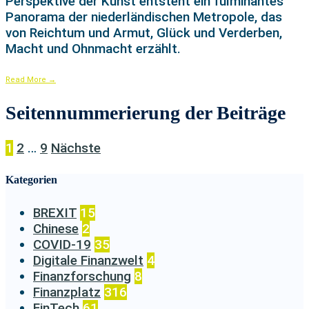
Perspektive der Kunst entsteht ein fulminantes
Panorama der niederländischen Metropole, das
von Reichtum und Armut, Glück und Verderben,
Macht und Ohnmacht erzählt.
Read More
→
Seitennummerierung der Beiträge
1
2
…
9
Nächste
Kategorien
BREXIT
15
Chinese
2
COVID-19
35
Digitale Finanzwelt
4
Finanzforschung
8
Finanzplatz
316
FinTech
61