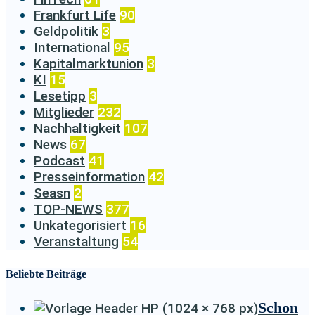
Frankfurt Life
90
Geldpolitik
3
International
95
Kapitalmarktunion
3
KI
15
Lesetipp
3
Mitglieder
232
Nachhaltigkeit
107
News
67
Podcast
41
Presseinformation
42
Seasn
2
TOP-NEWS
377
Unkategorisiert
16
Veranstaltung
54
Beliebte Beiträge
Schon