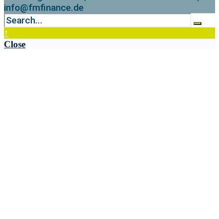
info@fmfinance.de
↑
Close