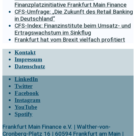
Finanzplatzinitiative Frankfurt Main Finance
CFS-Umfrage: „Die Zukunft des Retail Banking
in Deutschland“
CFS-Index: Finanzinstitute beim Umsatz- und
Ertragswachstum im Sinkflug
Frankfurt hat vom Brexit vielfach profitiert
Kontakt
Impressum
Datenschutz
LinkedIn
Twitter
Facebook
Instagram
YouTube
Spotify
Frankfurt Main Finance e.V. | Walther-von-
Cronberg-Platz 16 | 60594 Frankfurt am Main |