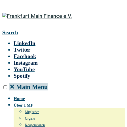
Search
LinkedIn
Twitter
Facebook
Instagram
YouTube
Spotify
✕
Main Menu
Home
Über FMF
Mitglieder
Organe
Kooperationen