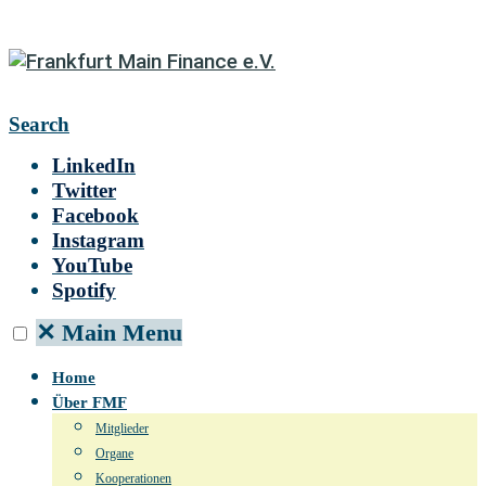
Search
LinkedIn
Twitter
Facebook
Instagram
YouTube
Spotify
✕
Main Menu
Home
Über FMF
Mitglieder
Organe
Kooperationen