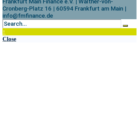
Frankfurt Main Finance e.V. | Walther-von-
Cronberg-Platz 16 | 60594 Frankfurt am Main |
info@fmfinance.de
↑
Close