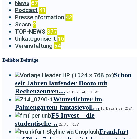
News
67
Podcast
41
Presseinformation
42
Seasn
2
TOP-NEWS
377
Unkategorisiert
16
Veranstaltung
54
Beliebte Beiträge
Schon
seit Jahren laufender Boom mit
Rechenzentren…
28. Dezember 2023
Winterlichter im
Palmengarten: fantasievoll…
13. Dezember 2024
FS Invest – die
studentische…
22. April 2021
Frankfurt