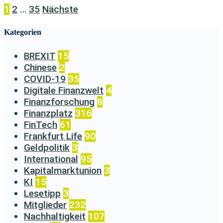
1
2
…
35
Nächste
Kategorien
BREXIT
15
Chinese
2
COVID-19
35
Digitale Finanzwelt
4
Finanzforschung
8
Finanzplatz
316
FinTech
61
Frankfurt Life
90
Geldpolitik
3
International
95
Kapitalmarktunion
3
KI
15
Lesetipp
3
Mitglieder
232
Nachhaltigkeit
107