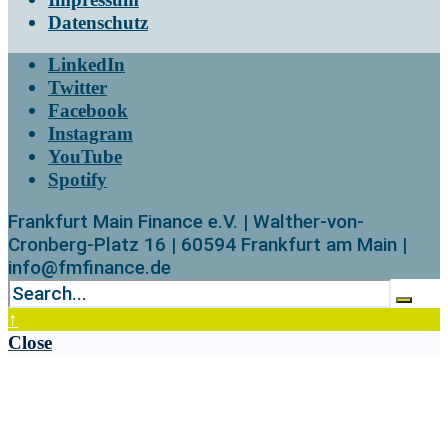
Datenschutz
LinkedIn
Twitter
Facebook
Instagram
YouTube
Spotify
Frankfurt Main Finance e.V. | Walther-von-
Cronberg-Platz 16 | 60594 Frankfurt am Main |
info@fmfinance.de
↑
Close