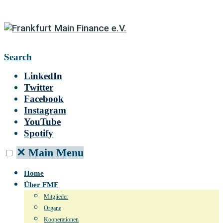
Search
LinkedIn
Twitter
Facebook
Instagram
YouTube
Spotify
✕
Main Menu
Home
Über FMF
Mitglieder
Organe
Kooperationen