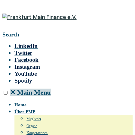
Search
LinkedIn
Twitter
Facebook
Instagram
YouTube
Spotify
✕
Main Menu
Home
Über FMF
Mitglieder
Organe
Kooperationen