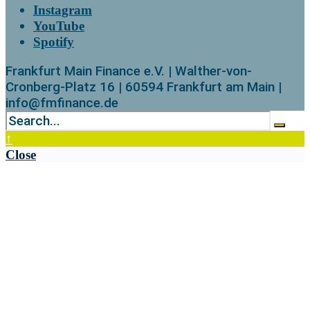
Instagram
YouTube
Spotify
Frankfurt Main Finance e.V. | Walther-von-
Cronberg-Platz 16 | 60594 Frankfurt am Main |
info@fmfinance.de
↑
Close