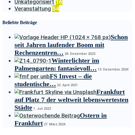
Unkategorisiert
16
Veranstaltung
54
Beliebte Beiträge
Schon
seit Jahren laufender Boom mit
Rechenzentren…
28. Dezember 2023
Winterlichter im
Palmengarten: fantasievoll…
13. Dezember 2024
FS Invest – die
studentische…
22. April 2021
Frankfurt
auf Platz 7 der weltweit lebenswertesten
Städte
1. Juli 2022
Ostern in
Frankfurt
27. März 2024