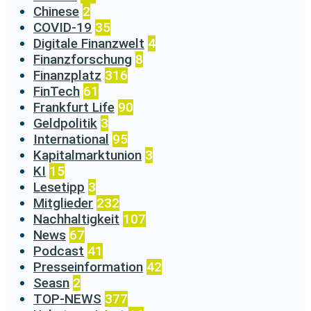
Chinese
2
COVID-19
35
Digitale Finanzwelt
4
Finanzforschung
8
Finanzplatz
316
FinTech
61
Frankfurt Life
90
Geldpolitik
3
International
95
Kapitalmarktunion
3
KI
15
Lesetipp
3
Mitglieder
232
Nachhaltigkeit
107
News
67
Podcast
41
Presseinformation
42
Seasn
2
TOP-NEWS
377