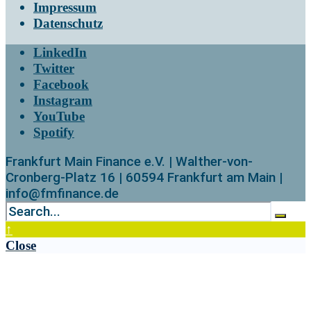
Impressum
Datenschutz
LinkedIn
Twitter
Facebook
Instagram
YouTube
Spotify
Frankfurt Main Finance e.V. | Walther-von-
Cronberg-Platz 16 | 60594 Frankfurt am Main |
info@fmfinance.de
↑
Close