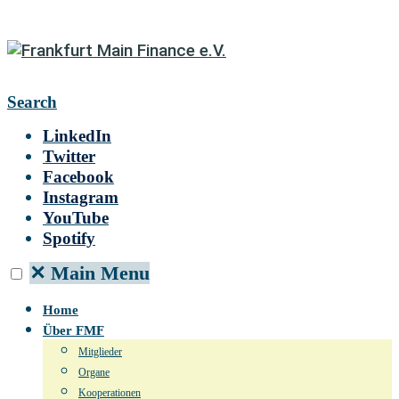
Search
LinkedIn
Twitter
Facebook
Instagram
YouTube
Spotify
✕
Main Menu
Home
Über FMF
Mitglieder
Organe
Kooperationen