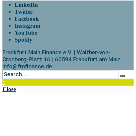
LinkedIn
Twitter
Facebook
Instagram
YouTube
Spotify
Frankfurt Main Finance e.V. | Walther-von-
Cronberg-Platz 16 | 60594 Frankfurt am Main |
info@fmfinance.de
↑
Close