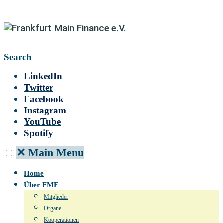
Search
LinkedIn
Twitter
Facebook
Instagram
YouTube
Spotify
✕
Main Menu
Home
Über FMF
Mitglieder
Organe
Kooperationen