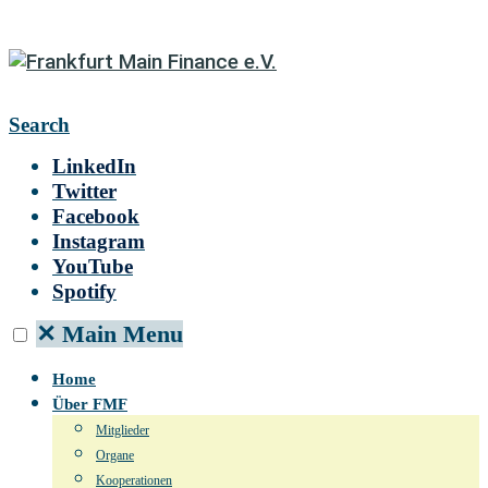
Search
LinkedIn
Twitter
Facebook
Instagram
YouTube
Spotify
✕
Main Menu
Home
Über FMF
Mitglieder
Organe
Kooperationen