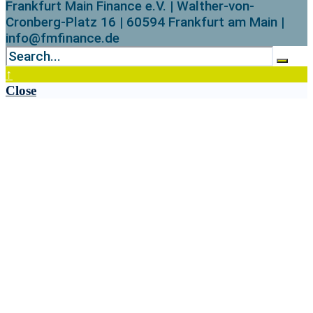
Frankfurt Main Finance e.V. | Walther-von-
Cronberg-Platz 16 | 60594 Frankfurt am Main |
info@fmfinance.de
↑
Close