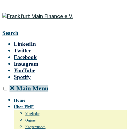
Search
LinkedIn
Twitter
Facebook
Instagram
YouTube
Spotify
✕
Main Menu
Home
Über FMF
Mitglieder
Organe
Kooperationen