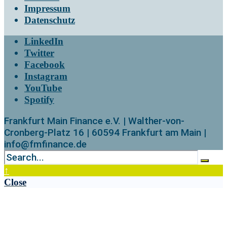
Impressum
Datenschutz
LinkedIn
Twitter
Facebook
Instagram
YouTube
Spotify
Frankfurt Main Finance e.V. | Walther-von-
Cronberg-Platz 16 | 60594 Frankfurt am Main |
info@fmfinance.de
↑
Close