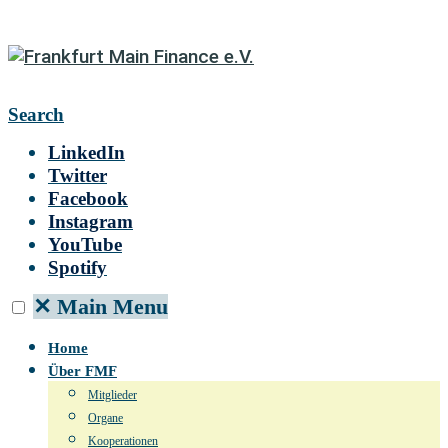
Search
LinkedIn
Twitter
Facebook
Instagram
YouTube
Spotify
✕
Main Menu
Home
Über FMF
Mitglieder
Organe
Kooperationen