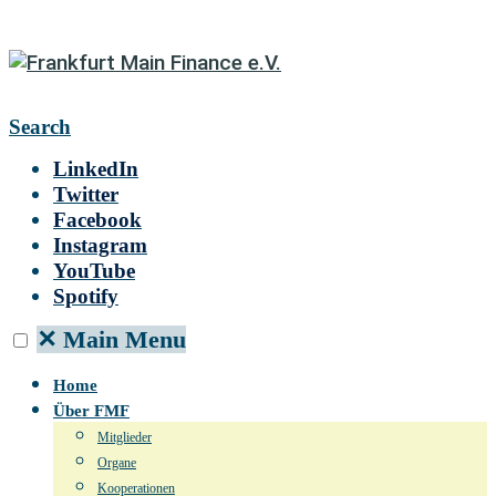
Search
LinkedIn
Twitter
Facebook
Instagram
YouTube
Spotify
✕
Main Menu
Home
Über FMF
Mitglieder
Organe
Kooperationen