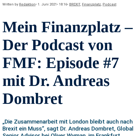
Written by
Redaktion
•
1. Juni 2021
•
18:16
•
BREXIT
,
Finanzplatz
,
Podcast
Mein Finanzplatz –
Der Podcast von
FMF: Episode #7
mit Dr. Andreas
Dombret
„Die Zusammenarbeit mit London bleibt auch nach
Brexit ein Muss“, sagt Dr. Andreas Dombret, Global
Senior Advisor bei Oliver Wyman, im Frankfurt