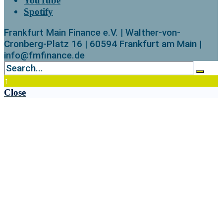
YouTube
Spotify
Frankfurt Main Finance e.V. | Walther-von-
Cronberg-Platz 16 | 60594 Frankfurt am Main |
info@fmfinance.de
↑
Close