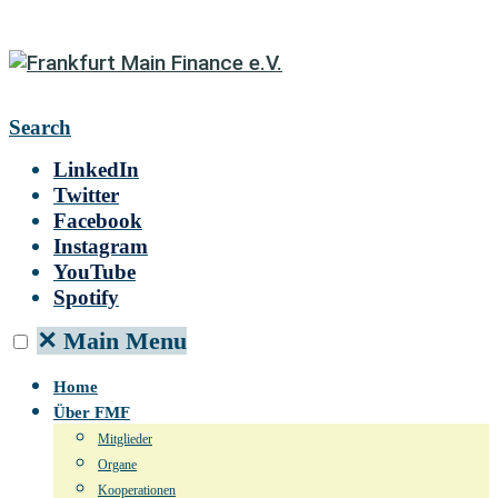
Search
LinkedIn
Twitter
Facebook
Instagram
YouTube
Spotify
✕
Main Menu
Home
Über FMF
Mitglieder
Organe
Kooperationen