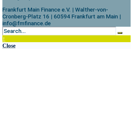
Frankfurt Main Finance e.V. | Walther-von-
Cronberg-Platz 16 | 60594 Frankfurt am Main |
info@fmfinance.de
↑
Close