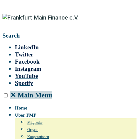
Search
LinkedIn
Twitter
Facebook
Instagram
YouTube
Spotify
✕
Main Menu
Home
Über FMF
Mitglieder
Organe
Kooperationen