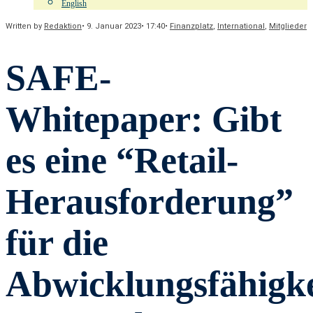
English
Written by
Redaktion
•
9. Januar 2023
•
17:40
•
Finanzplatz
,
International
,
Mitglieder
SAFE-
Whitepaper: Gibt
es eine “Retail-
Herausforderung”
für die
Abwicklungsfähigke