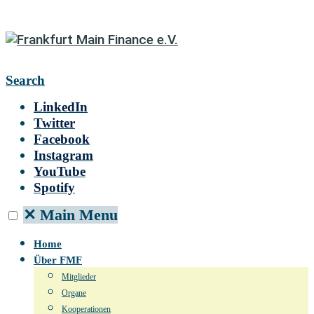
Search
LinkedIn
Twitter
Facebook
Instagram
YouTube
Spotify
✕
Main Menu
Home
Über FMF
Mitglieder
Organe
Kooperationen