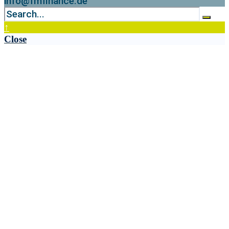
info@fmfinance.de
↑
Close