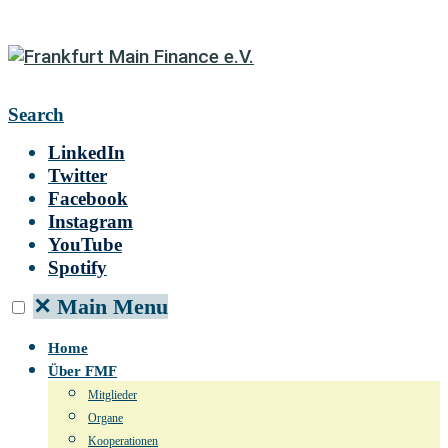
Search
LinkedIn
Twitter
Facebook
Instagram
YouTube
Spotify
✕
Main Menu
Home
Über FMF
Mitglieder
Organe
Kooperationen