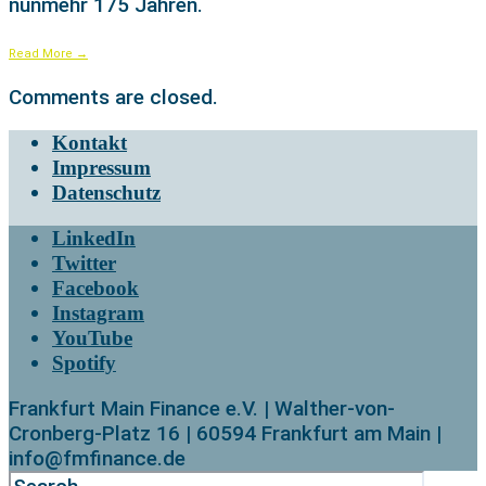
nunmehr 175 Jahren.
Read More
→
Comments are closed.
Kontakt
Impressum
Datenschutz
LinkedIn
Twitter
Facebook
Instagram
YouTube
Spotify
Frankfurt Main Finance e.V. | Walther-von-
Cronberg-Platz 16 | 60594 Frankfurt am Main |
info@fmfinance.de