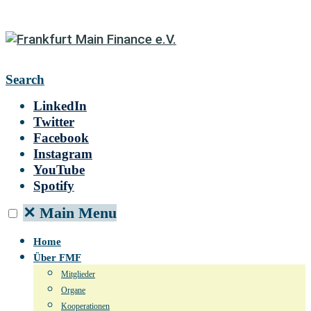
Search
LinkedIn
Twitter
Facebook
Instagram
YouTube
Spotify
✕
Main Menu
Home
Über FMF
Mitglieder
Organe
Kooperationen