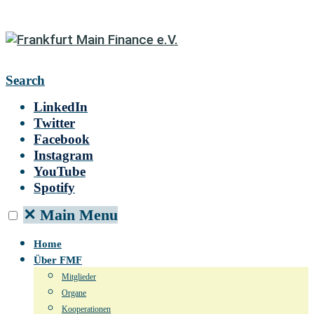
Search
LinkedIn
Twitter
Facebook
Instagram
YouTube
Spotify
✕
Main Menu
Home
Über FMF
Mitglieder
Organe
Kooperationen