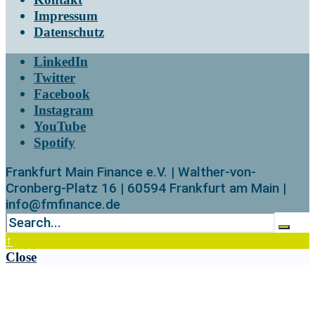
Impressum
Datenschutz
LinkedIn
Twitter
Facebook
Instagram
YouTube
Spotify
Frankfurt Main Finance e.V. | Walther-von-
Cronberg-Platz 16 | 60594 Frankfurt am Main |
info@fmfinance.de
↑
Close