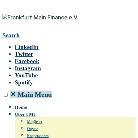
Search
LinkedIn
Twitter
Facebook
Instagram
YouTube
Spotify
✕
Main Menu
Home
Über FMF
Mitglieder
Organe
Kooperationen