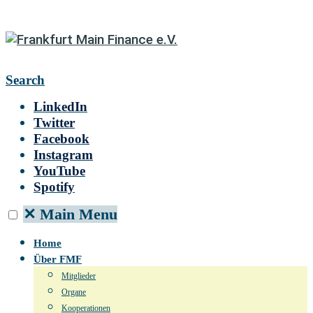
Search
LinkedIn
Twitter
Facebook
Instagram
YouTube
Spotify
✕
Main Menu
Home
Über FMF
Mitglieder
Organe
Kooperationen