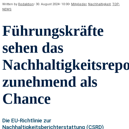
Written by
Redaktion
•
30. August 2024
•
10:00
•
Mitglieder
,
Nachhaltigkeit
,
TOP-
NEWS
Führungskräfte
sehen das
Nachhaltigkeitsrepo
zunehmend als
Chance
Die EU-Richtlinie zur
Nachhaltigkeitsberichterstattung (CSRD)