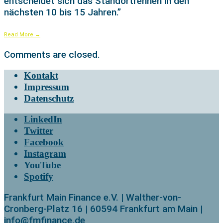
entscheidet sich das Standortrennen in den
nächsten 10 bis 15 Jahren.”
Read More
→
Comments are closed.
Kontakt
Impressum
Datenschutz
LinkedIn
Twitter
Facebook
Instagram
YouTube
Spotify
Frankfurt Main Finance e.V. | Walther-von-
Cronberg-Platz 16 | 60594 Frankfurt am Main |
info@fmfinance.de