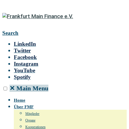
Search
LinkedIn
Twitter
Facebook
Instagram
YouTube
Spotify
✕
Main Menu
Home
Über FMF
Mitglieder
Organe
Kooperationen