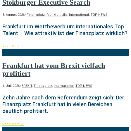
Stokburger Executive Search
5. August 2026
•
Finanzplatz
,
Frankfurt Life
,
International
,
TOP-NEWS
Frankfurt im Wettbewerb um internationales Top
Talent – Wie attraktiv ist der Finanzplatz wirklich?
Read More
→
Frankfurt hat vom Brexit vielfach
profitiert
1. Juli 2026
•
BREXIT
,
Finanzplatz
,
International
,
TOP-NEWS
Zehn Jahre nach dem Referendum zeigt sich: Der
Finanzplatz Frankfurt hat in vielen Bereichen
deutlich profitiert.
Read More
→