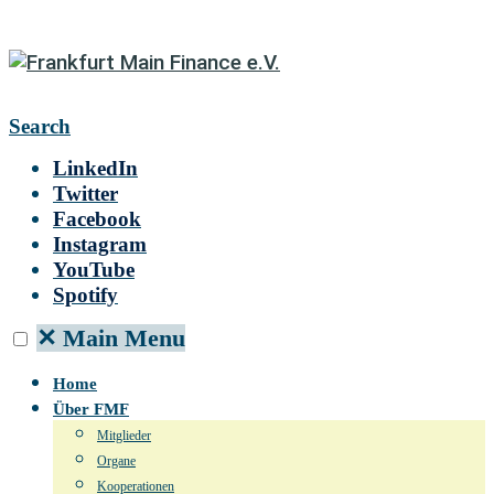
Search
LinkedIn
Twitter
Facebook
Instagram
YouTube
Spotify
✕
Main Menu
Home
Über FMF
Mitglieder
Organe
Kooperationen