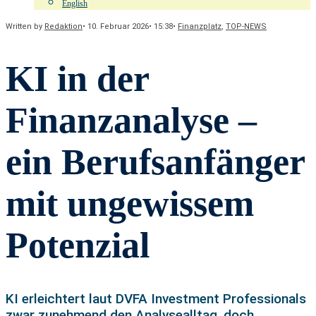
English
Written by
Redaktion
•
10. Februar 2026
•
15:38
•
Finanzplatz
,
TOP-NEWS
KI in der
Finanzanalyse –
ein Berufsanfänger
mit ungewissem
Potenzial
KI erleichtert laut DVFA Investment Professionals
zwar zunehmend den Analysealltag, doch