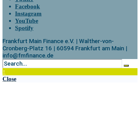
Facebook
Instagram
YouTube
Spotify
Frankfurt Main Finance e.V. | Walther-von-
Cronberg-Platz 16 | 60594 Frankfurt am Main |
info@fmfinance.de
↑
Close