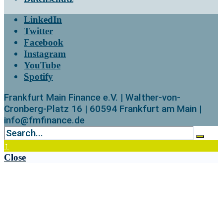
LinkedIn
Twitter
Facebook
Instagram
YouTube
Spotify
Frankfurt Main Finance e.V. | Walther-von-
Cronberg-Platz 16 | 60594 Frankfurt am Main |
info@fmfinance.de
↑
Close