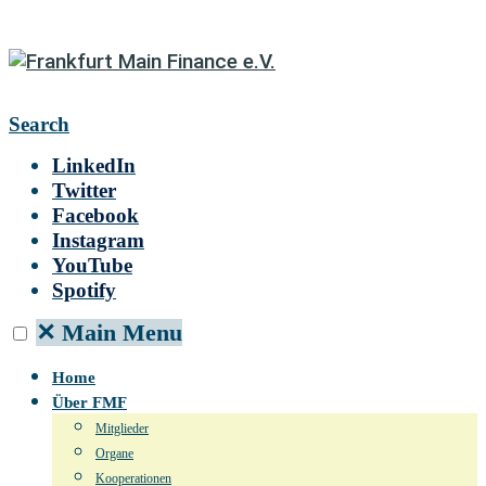
Search
LinkedIn
Twitter
Facebook
Instagram
YouTube
Spotify
✕
Main Menu
Home
Über FMF
Mitglieder
Organe
Kooperationen