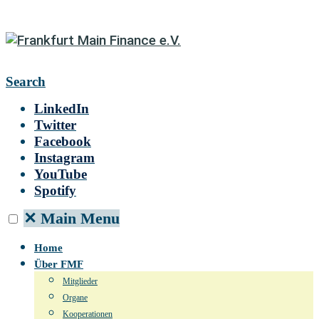
Search
LinkedIn
Twitter
Facebook
Instagram
YouTube
Spotify
✕
Main Menu
Home
Über FMF
Mitglieder
Organe
Kooperationen