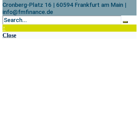
Cronberg-Platz 16 | 60594 Frankfurt am Main |
info@fmfinance.de
↑
Close