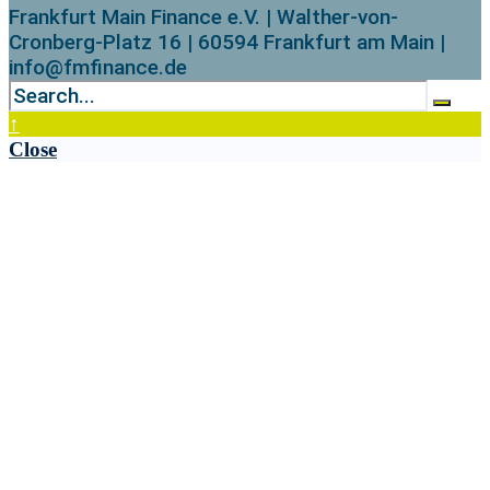
Frankfurt Main Finance e.V. | Walther-von-
Cronberg-Platz 16 | 60594 Frankfurt am Main |
info@fmfinance.de
↑
Close