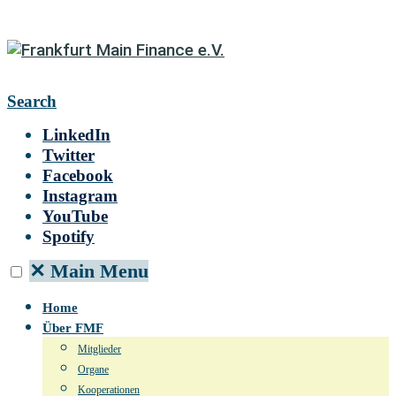
Search
LinkedIn
Twitter
Facebook
Instagram
YouTube
Spotify
✕
Main Menu
Home
Über FMF
Mitglieder
Organe
Kooperationen