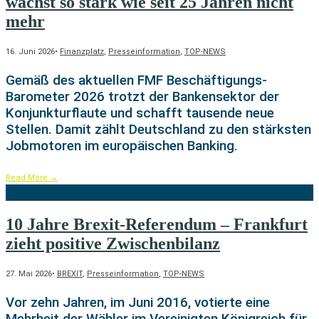
wächst so stark wie seit 25 Jahren nicht
mehr
16. Juni 2026
•
Finanzplatz
,
Presseinformation
,
TOP-NEWS
Gemäß des aktuellen FMF Beschäftigungs-
Barometer 2026 trotzt der Bankensektor der
Konjunkturflaute und schafft tausende neue
Stellen. Damit zählt Deutschland zu den stärksten
Jobmotoren im europäischen Banking.
Read More
→
10 Jahre Brexit-Referendum – Frankfurt
zieht positive Zwischenbilanz
27. Mai 2026
•
BREXIT
,
Presseinformation
,
TOP-NEWS
Vor zehn Jahren, im Juni 2016, votierte eine
Mehrheit der Wähler im Vereinigten Königreich für