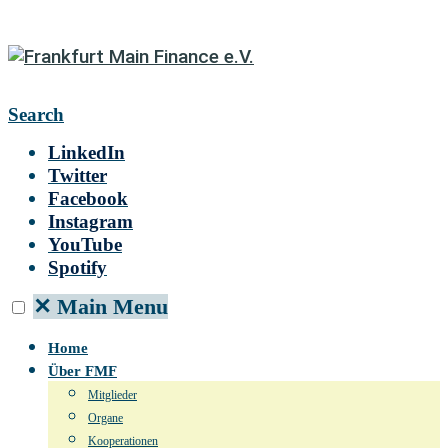
Search
LinkedIn
Twitter
Facebook
Instagram
YouTube
Spotify
✕
Main Menu
Home
Über FMF
Mitglieder
Organe
Kooperationen