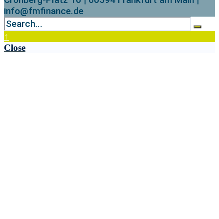
info@fmfinance.de
↑
Close