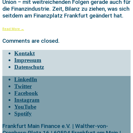
Union – mit weitreichenden Folgen gerade auch für
die Finanzindustrie. Zeit, Bilanz zu ziehen, was sich
seitdem am Finanzplatz Frankfurt geändert hat.
Read More
→
Comments are closed.
Kontakt
Impressum
Datenschutz
LinkedIn
Twitter
Facebook
Instagram
YouTube
Spotify
Frankfurt Main Finance e.V. | Walther-von-
Cronberg-Platz 16 | 60594 Frankfurt am Main |