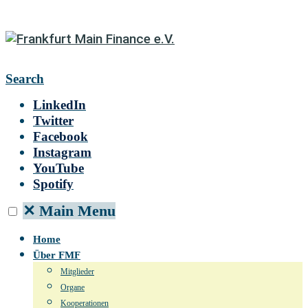
Search
LinkedIn
Twitter
Facebook
Instagram
YouTube
Spotify
✕
Main Menu
Home
Über FMF
Mitglieder
Organe
Kooperationen