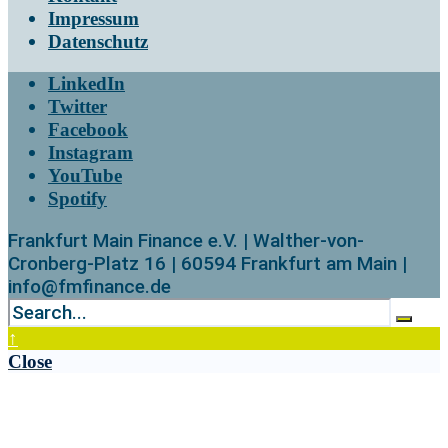
Impressum
Datenschutz
LinkedIn
Twitter
Facebook
Instagram
YouTube
Spotify
Frankfurt Main Finance e.V. | Walther-von-
Cronberg-Platz 16 | 60594 Frankfurt am Main |
info@fmfinance.de
↑
Close