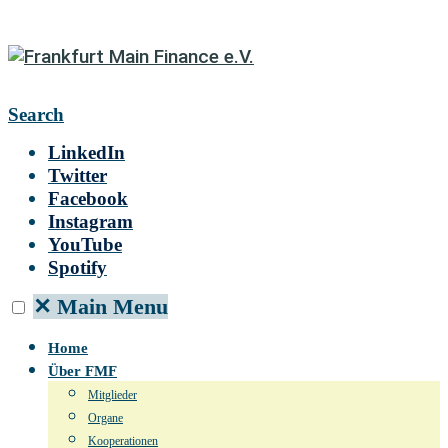
Search
LinkedIn
Twitter
Facebook
Instagram
YouTube
Spotify
✕
Main Menu
Home
Über FMF
Mitglieder
Organe
Kooperationen