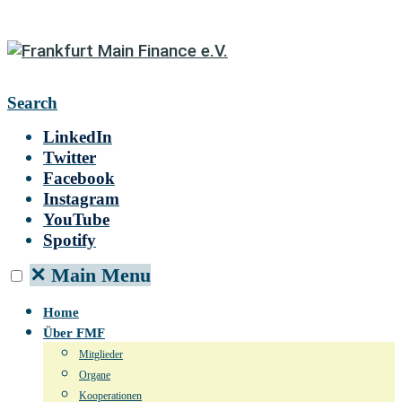
Search
LinkedIn
Twitter
Facebook
Instagram
YouTube
Spotify
✕
Main Menu
Home
Über FMF
Mitglieder
Organe
Kooperationen