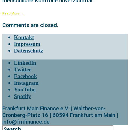
menschliche Kontrolle unverzichtbar.
Read More
→
Comments are closed.
Kontakt
Impressum
Datenschutz
LinkedIn
Twitter
Facebook
Instagram
YouTube
Spotify
Frankfurt Main Finance e.V. | Walther-von-
Cronberg-Platz 16 | 60594 Frankfurt am Main |
info@fmfinance.de