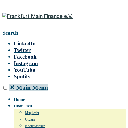
Search
LinkedIn
Twitter
Facebook
Instagram
YouTube
Spotify
✕
Main Menu
Home
Über FMF
Mitglieder
Organe
Kooperationen