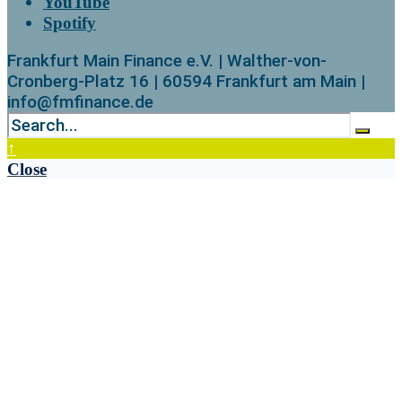
YouTube
Spotify
Frankfurt Main Finance e.V. | Walther-von-
Cronberg-Platz 16 | 60594 Frankfurt am Main |
info@fmfinance.de
↑
Close