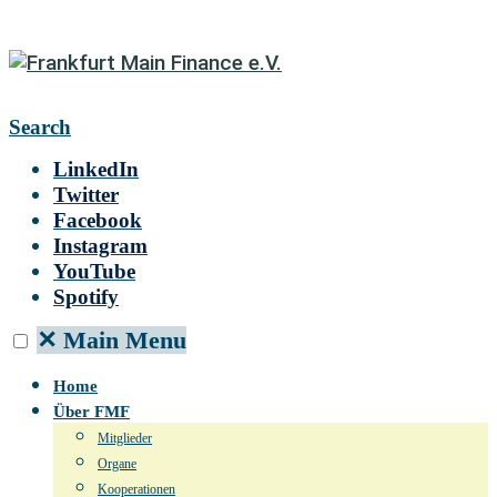
Search
LinkedIn
Twitter
Facebook
Instagram
YouTube
Spotify
✕
Main Menu
Home
Über FMF
Mitglieder
Organe
Kooperationen