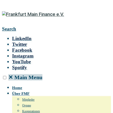
Search
LinkedIn
Twitter
Facebook
Instagram
YouTube
Spotify
✕
Main Menu
Home
Über FMF
Mitglieder
Organe
Kooperationen