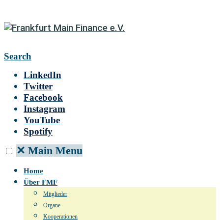
Search
LinkedIn
Twitter
Facebook
Instagram
YouTube
Spotify
✕
Main Menu
Home
Über FMF
Mitglieder
Organe
Kooperationen