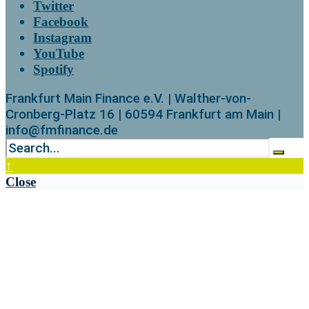
Twitter
Facebook
Instagram
YouTube
Spotify
Frankfurt Main Finance e.V. | Walther-von-
Cronberg-Platz 16 | 60594 Frankfurt am Main |
info@fmfinance.de
↑
Close